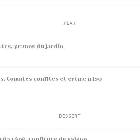
PLAT
ttes, prunes du jardin
es, tomates confites et crème miso
DESSERT
do râpé, confiture de saison