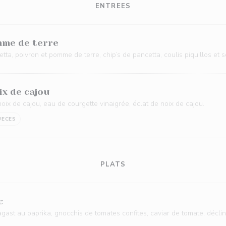
ENTREES
mme de terre
etta, poivron et pomme de terre, chip’s de pancetta, coulis piquillos et 
ix de cajou
 noix de cajou, eau de courgette vinaigrée, éclat de noix de cajou.
UECES
PLATS
c
gast au paprika, gnocchis de tomates confites, caviar de tomate, décli