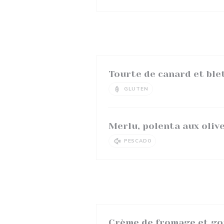
Tourte de canard et ble
GLUTEN
Merlu, polenta aux oliv
PESCADO
Crème de fromage et gor