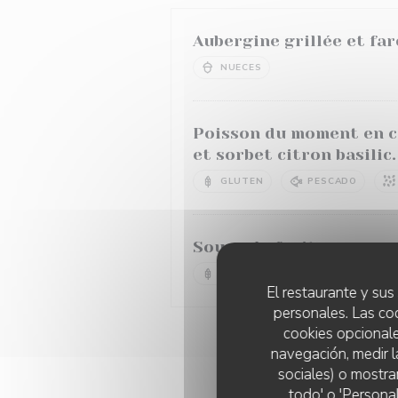
Aubergine grillée et fa
NUECES
Poisson du moment en ce
et sorbet citron basilic.
GLUTEN
PESCADO
Soupe de fruits rouges, 
GLUTEN
HUEVOS
El restaurante y sus 
personales. Las co
cookies opcionale
navegación, medir l
sociales) o mostra
todo' o 'Persona