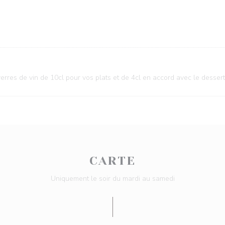
rres de vin de 10cl pour vos plats et de 4cl en accord avec le dessert
CARTE
Uniquement le soir du mardi au samedi