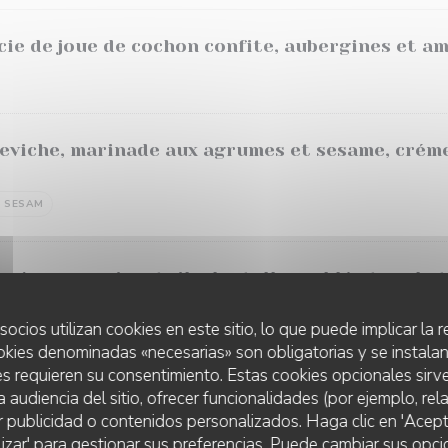
rcie de joue de cochon confite, aubergines et a
viche, marinade aux agrumes et sesame, crémeu
SESAM
crème verveine, tuile dentelle , sablé et sorbet
LECHE
socios utilizan cookies en este sitio, lo que puede implicar la
okies denominadas «necesarias» son obligatorias y se instalan
s requieren su consentimiento. Estas cookies opcionales sirve
a audiencia del sitio, ofrecer funcionalidades (por ejemplo, re
r publicidad o contenidos personalizados. Haga clic en 'Acept
lizar' para gestionar sus preferencias. Puede cambiar sus opci
RESTAURANT AVITAR