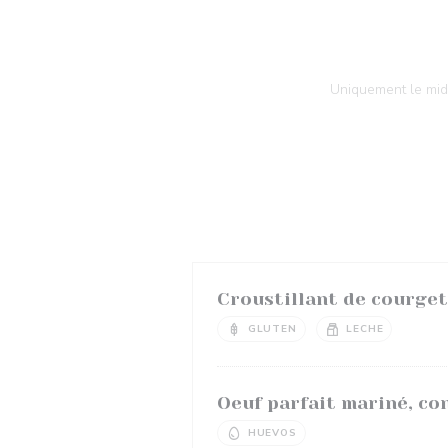
Uniquement le midi
Croustillant de courget
GLUTEN
LECHE
Oeuf parfait mariné, co
HUEVOS