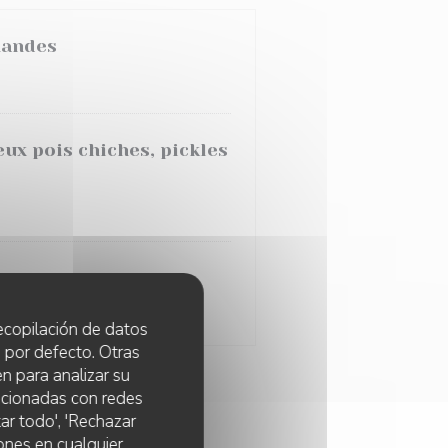
mandes
x pois chiches, pickles
..
 recopilación de datos
 por defecto. Otras
n para analizar su
lacionadas con redes
ar todo', 'Rechazar
ones en cualquier