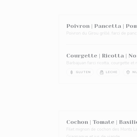
Poivron | Pancetta | Po
Poivron du Girou grillé, farci de panc
Courgette | Ricotta | No
Barbajuan farci ricotta, courgette et
GLUTEN
LECHE
N
Cochon | Tomate | Basili
Filet mignon de cochon des Monts La
Gragnague et jus de viande.