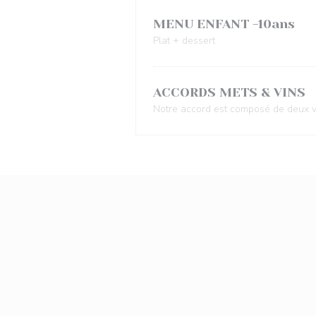
MENU ENFANT -10ans
Plat + dessert
ACCORDS METS & VINS
Notre accord est composé de deux ve