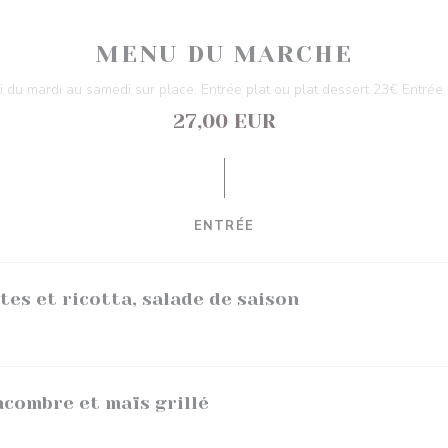
MENU DU MARCHE
 du mardi au samedi sur place. Entrée plat ou plat dessert 23€ Entrée 
27,00 EUR
ENTRÉE
tes et ricotta, salade de saison
ncombre et maïs grillé