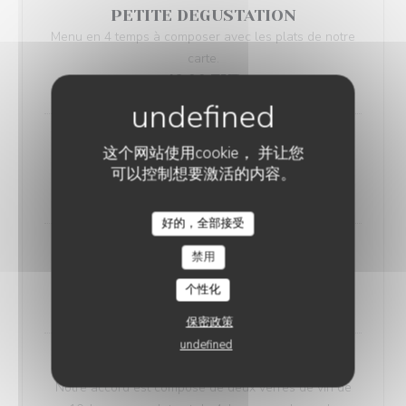
PETITE DEGUSTATION
Menu en 4 temps à composer avec les plats de notre
carte.
48,00 EUR
GRANDE DEGUSTATION
这个网站使用cookie， 并让您
Menu en 6 temps composé par les chefs
可以控制想要激活的内容。
65,00 EUR
好的，全部接受
RESTAURANT AVITAR
MENU ENFANT -10ans
禁用
Plat + dessert
个性化
12,00 EUR
保密政策
undefined
ACCORDS METS & VINS
Notre accord est composé de deux verres de vin de