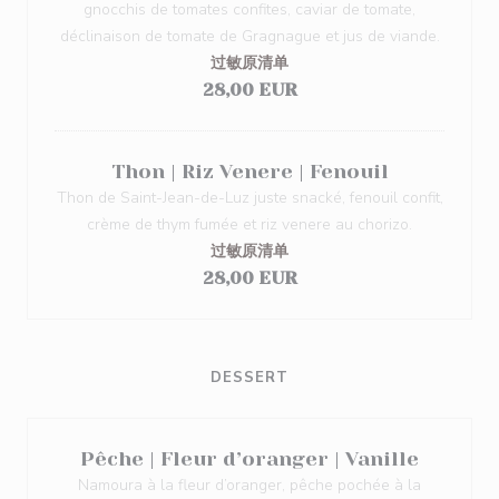
gnocchis de tomates confites, caviar de tomate,
déclinaison de tomate de Gragnague et jus de viande.
过敏原清单
28,00 EUR
Thon | Riz Venere | Fenouil
Thon de Saint-Jean-de-Luz juste snacké, fenouil confit,
crème de thym fumée et riz venere au chorizo.
过敏原清单
28,00 EUR
DESSERT
Pêche | Fleur d’oranger | Vanille
Namoura à la fleur d’oranger, pêche pochée à la