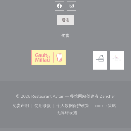
Facebook ((在新窗口中打开))
Instagram ((在新窗口中打开))
通讯
奖赏
((在新窗
© 2026 Restaurant Avitar — 餐馆网站创建者
Zenchef
免责声明
使用条款
个人数据保护政策
cookie 策略
((在新窗口中打开))
((在新窗口中打开))
((在新窗口中打开))
((在新窗口中
无障碍设施
((在新窗口中打开))