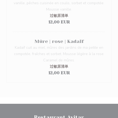
vanille, pêches cuisinée en coulis, sorbet et compotée.
Mousse vanille.
过敏原清单
12,00 EUR
Mûre | rose | Kadaïf
Kadaïf cuit au miel, mûres des jardins de ma petite en
compotée, fraîches et sorbet. Mousse légère à la rose.
Caramel de mûres.
过敏原清单
12,00 EUR
Restaurant Avitar