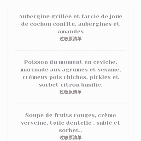
Aubergine grillée et farcie de joue
de cochon confite, aubergines et
amandes
过敏原清单
Poisson du moment en ceviche,
marinade aux agrumes et sesame,
crémeux pois chiches, pickles et
sorbet citron basilic.
过敏原清单
Soupe de fruits rouges, crème
verveine, tuile dentelle , sablé et
sorbet..
过敏原清单