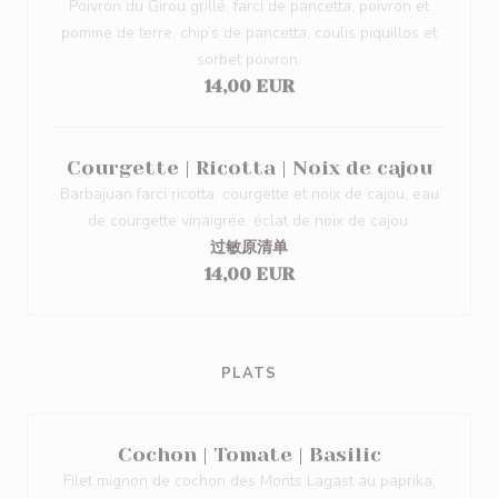
Poivron du Girou grillé, farci de pancetta, poivron et
pomme de terre, chip’s de pancetta, coulis piquillos et
sorbet poivron.
14,00 EUR
Courgette | Ricotta | Noix de cajou
Barbajuan farci ricotta, courgette et noix de cajou, eau
de courgette vinaigrée, éclat de noix de cajou.
过敏原清单
14,00 EUR
PLATS
Cochon | Tomate | Basilic
Filet mignon de cochon des Monts Lagast au paprika,