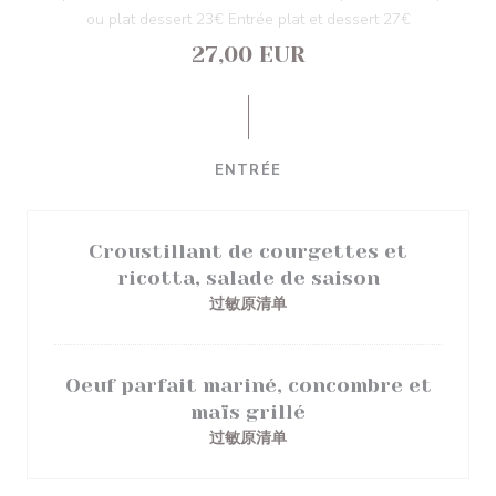
ou plat dessert 23€ Entrée plat et dessert 27€
27,00 EUR
ENTRÉE
Croustillant de courgettes et
ricotta, salade de saison
过敏原清单
Oeuf parfait mariné, concombre et
maïs grillé
过敏原清单