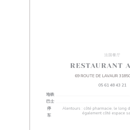
法国餐厅
RESTAURANT A
69 ROUTE DE LAVAUR 31850
05 61 48 43 21
地铁
巴士
停
Alentours : côté pharmacie, le long d
également côté espace sa
车