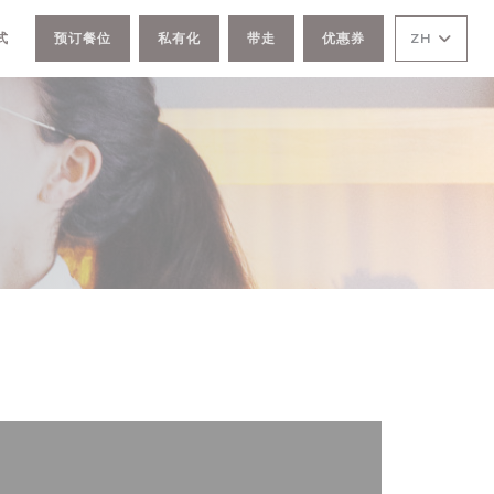
式
预订餐位
私有化
带走
优惠券
ZH
)