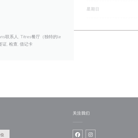
星期日
Sans联系人, Titres餐厅（独特的le
 签证, 检查, 借记卡
关注我们
开))
餐位
Facebook ((在新窗口中打开)
Instagram ((在新窗口