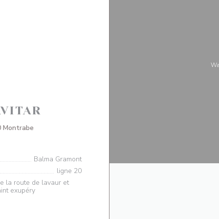
W
VITAR
((在新窗口中打开))
 Montrabe
Balma Gramont
ligne 20
e la route de lavaur et
int exupéry