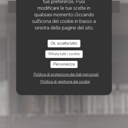
tue preferenze. Puoi
PORTA VIA
modificare le tue scelte in
qualsiasi momento cliccando
sull'icona del cookie in basso a
sinistra delle pagine del sito.
Ok, accetta tutto
Rifiuta tutti i cookie
Personalizza
Politica di protezione dei dati personali
Politica di gestione dei cookie