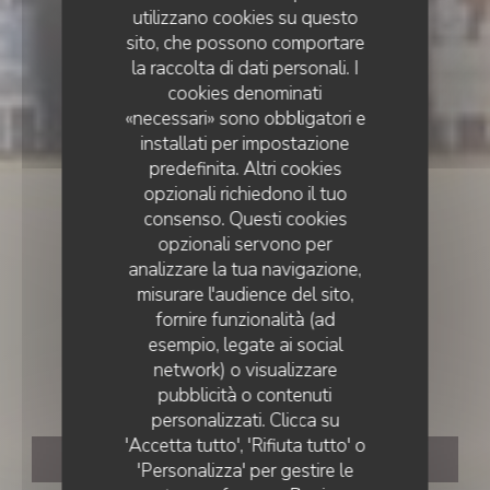
utilizzano cookies su questo
sito, che possono comportare
la raccolta di dati personali. I
cookies denominati
«necessari» sono obbligatori e
installati per impostazione
predefinita. Altri cookies
opzionali richiedono il tuo
consenso. Questi cookies
opzionali servono per
analizzare la tua navigazione,
misurare l'audience del sito,
fornire funzionalità (ad
FRENCH RESTAURANT
•
MONTRABE
esempio, legate ai social
network) o visualizzare
Restaurant Avitar
RESTAURANT AVITAR
pubblicità o contenuti
personalizzati. Clicca su
'Accetta tutto', 'Rifiuta tutto' o
PRENOTA
'Personalizza' per gestire le